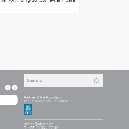
a A4), dirigido por e-mail para
Partner of the Foundation
for Environmental Education
abaae@abaae.pt
T. +351 21 394 27 40