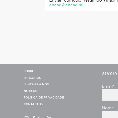
Enviar currículo resumido (máx
abaae@abaae.pt
SOBRE
SENDIN
PARCEIROS
JUNTE-SE A NÓS
Email*
NOTÍCIAS
POLITICA DE PRIVACIDADE
CONTACTOS
Nome