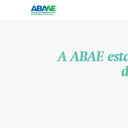
A ABAE está
d