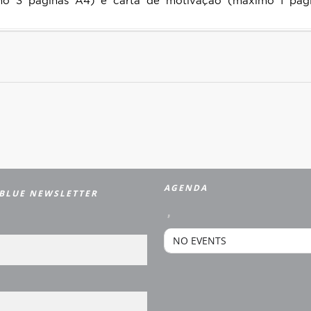
imo 3 páginas A4) e carta de motivação (máximo 1 págin
AGENDA
BLUE NEWSLETTER
,
NO EVENTS