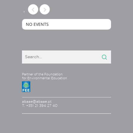
,
NO EVENTS
Partner of the Foundation
for Environmental Education
abaae@abaae.pt
T. +351 21 394 27 40