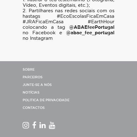
Vídeo, Eventos digitais, etc.);
2. Partilhares nas redes sociais com os
hastags #EcoEscolasFicaEmCasa
#JRAFicaEmCasa #EarthHour
colocando a tag
@ABAEfeePortugal
no Facebook e
@abae_fee_portugal
no Instagram
SOBRE
PARCEIROS
JUNTE-SE A NÓS
NOTÍCIAS
POLITICA DE PRIVACIDADE
CONTACTOS